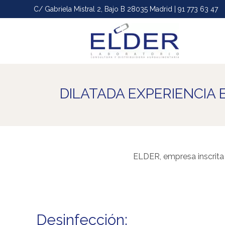
C/ Gabriela Mistral 2, Bajo B 28035 Madrid | 91 773 63 47
DILATADA EXPERIENCIA
ELDER, empresa inscrita 
Desinfección: