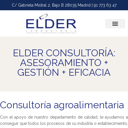
C/ Gabriela Mistral 2, Bajo B 28035 Madrid | 91 773 63 47
Plagas-desin
ELDER CONSULTORÍA:
ASESORAMIENTO +
GESTIÓN + EFICACIA
Consultoría agroalimentaria
Con el apoyo de nuestro departamento de calidad, le ayudamos a
conseguir que todos los procesos de su industria o establecimiento,