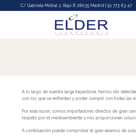
C/ Gabriela Mistral 2, Bajo B 28035 Madrid | 91 773 63 47
A lo largo de nuestra larga trayectoria, hemos ido detect
con los que se enfrentan y poder cumplir con todas las e
Por esta razón, somos importadores directos de gran can
respeto por el medioambiente y nos proporcionan solucio
A continuación puede comprobar el gran abanico de sol