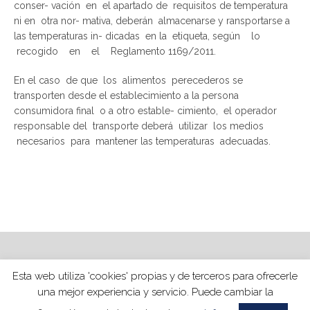
conser- vación en el apartado de requisitos de temperatura
ni en otra nor- mativa, deberán almacenarse y ransportarse a
las temperaturas in- dicadas en la etiqueta, según lo
recogido en el Reglamento 1169/2011.
En el caso de que los alimentos perecederos se
transporten desde el establecimiento a la persona
consumidora final o a otro estable- cimiento, el operador
responsable del transporte deberá utilizar los medios
necesarios para mantener las temperaturas adecuadas.
Esta web utiliza 'cookies' propias y de terceros para ofrecerle
ELDER ASESORÍA ALIMENTARIA | TODOS LOS DERECHOS
una mejor experiencia y servicio. Puede cambiar la
RESERVADOS |
POLÍTICA DE PRIVACIDAD
|
AVISO LEGAL
|
COOKIES