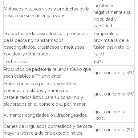
no afecte
Moluscos bivalvos vivos y productos de la
negativamente a su
pesca que se mantengan vivos.
inocuidad y
viabilidad.
Productos de la pesca frescos, productos
Temperatura
de la pesca no transformados
próxima a la de la
descongelados, crustáceos y moluscos
fusión del hielo (0-
cocidos y refrigerados.
42 c.)
Leche cruda.
1-4ºC
Productos de pastelería rellenos (Salvo que
Igual o inferior a 4ºC
sean estables a Tª ambiente)
Frutas cortadas o peladas, vegetales
cortados o pelados y zumos no
Igual o inferior a 4ºC
pasteurizados listos para su consumo y
elaborados en el comercio al por menor.
Igual o inferior a
Alimentos congelados o ultracongelados.
-18ºC
Carnes de ungulados domésticos y de caza
Igual o inferior a 7ºC
mayar silvestre a de cría excepto ratites.